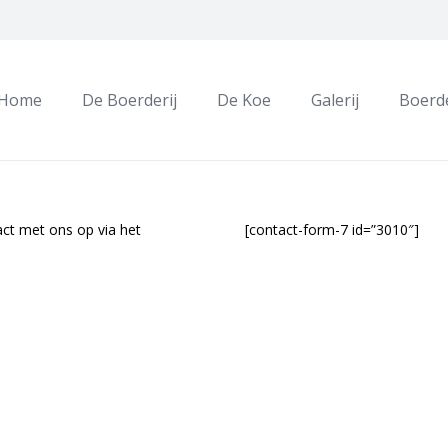
Home
De Boerderij
De Koe
Galerij
Boerde
act met ons op via het
[contact-form-7 id=”3010″]