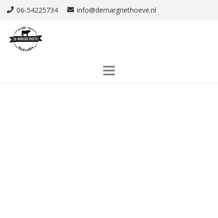
06-54225734
info@demargriethoeve.nl