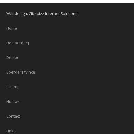
Webdesign: Clickbizz Internet Solutions
Home
De Boerderij
De Koe
Boerderij Winkel
Galerij
Nieuws
Contact
Links