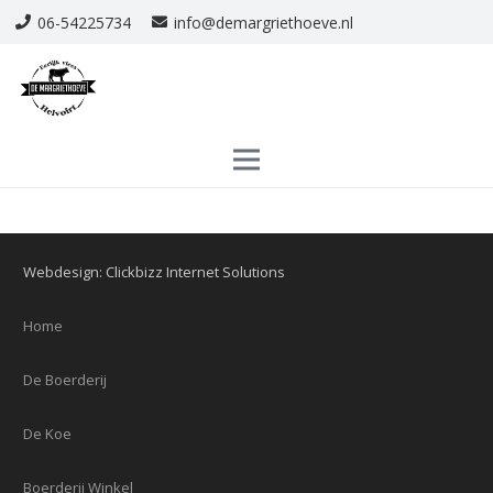
06-54225734
info@demargriethoeve.nl
Webdesign: Clickbizz Internet Solutions
Home
De Boerderij
De Koe
Boerderij Winkel